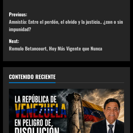
P
Previous:
o
Amnistía: Entre el perdón, el olvido y la justicia.. ¿con o sin
impunidad?
s
Next:
t
Romulo Betancourt, Hoy Más Vigente que Nunca
n
a
CONTENIDO RECIENTE
v
i
g
a