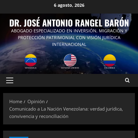
Skip
6 agosto, 2026
to
content
DR. JOSÉ ANTONIO RANGEL BARÓN
ABOGADO ESPECIALIZADO EN INVERSIÓN, MIGRACIÓN Y
PROTECCIÓN PATRIMONIAL CON VISIÓN JURÍDICA
INTERNACIONAL
Primary
Menu
Home
Opinión
Comunicado a La Nación Venezolana: verdad jurídica,
convivencia y reconciliación