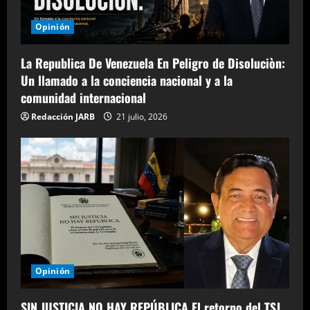
t
Opinión
i
o
La Republica De Venezuela En Peligro de Disoluciòn:
Un llamado a la conciencia nacional y a la
n
comunidad internacional
Redacción JARB
21 julio, 2026
Opinión
SIN JUSTICIA NO HAY REPÚBLICA El retorno del TSJ