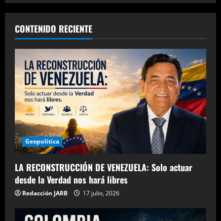
n
a
CONTENIDO RECIENTE
v
i
g
a
t
Geopolítica
i
o
LA RECONSTRUCCIÓN DE VENEZUELA: Solo actuar
desde la Verdad nos hará libres
n
Redacción JARB
17 julio, 2026