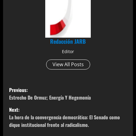
Redacción JARB
Editor
View All Posts
P
Previous:
o
Estrecho De Ormuz; Energía Y Hegemonía
Next:
s
La hora de la convergencia democrática: El Senado como
t
dique institucional frente al radicalismo.