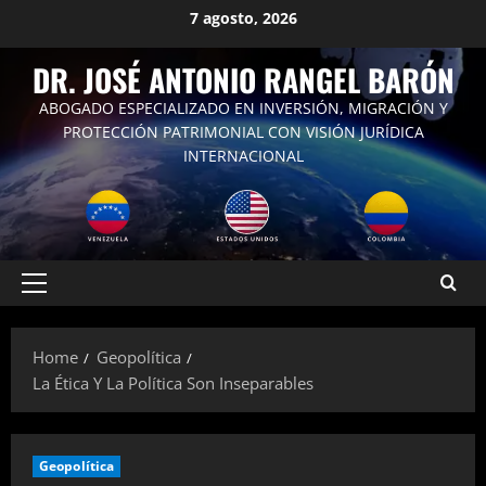
Skip
7 agosto, 2026
to
content
DR. JOSÉ ANTONIO RANGEL BARÓN
ABOGADO ESPECIALIZADO EN INVERSIÓN, MIGRACIÓN Y
PROTECCIÓN PATRIMONIAL CON VISIÓN JURÍDICA
INTERNACIONAL
Primary
Menu
Home
Geopolítica
La Ética Y La Política Son Inseparables
Geopolítica