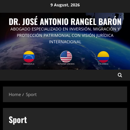
Skip
9 August, 2026
to
content
DR. JOSÉ ANTONIO RANGEL BARÓN
ABOGADO ESPECIALIZADO EN INVERSIÓN, MIGRACIÓN Y
PROTECCIÓN PATRIMONIAL CON VISIÓN JURÍDICA
INTERNACIONAL
Home
Sport
Sport