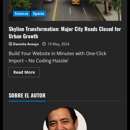
Science
Sports
Skyline Transformation: Major City Roads Closed for
Urban Growth
Daniela Araujo
10 May, 2024
Build Your Website in Minutes with One-Click
Import – No Coding Hassle!
Read
Read More
more
about
Skyline
Transformation:
Major
SOBRE EL AUTOR
City
Roads
Closed
for
Urban
Growth