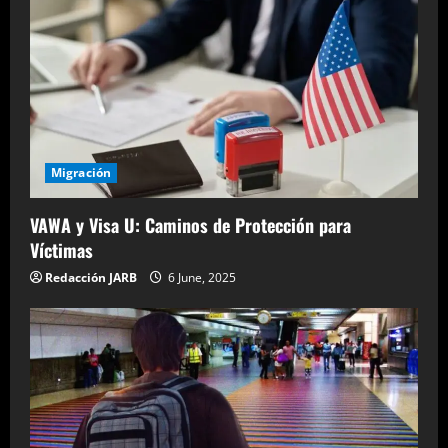
i
o
n
Migración
VAWA y Visa U: Caminos de Protección para
Víctimas
Redacción JARB
6 June, 2025