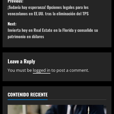
Previous:
o
¡Todavía hay esperanza! Opciones legales para los
venezolanos en EE.UU. tras la eliminación del TPS
s
Next:
t
Invierta hoy en Real Estate en la Florida y consolide su
patrimonio en dólares
n
a
v
Leave a Reply
You must be
logged in
to post a comment.
i
g
a
CONTENIDO RECIENTE
t