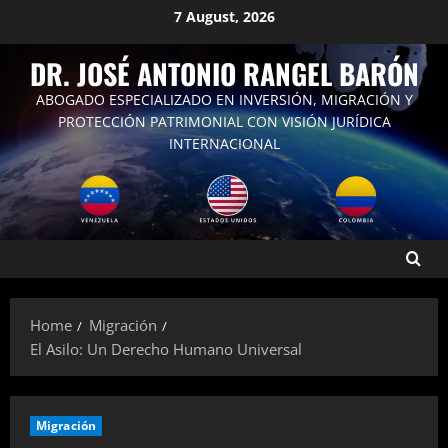
Skip
7 August, 2026
to
content
DR. JOSÉ ANTONIO RANGEL BARÓN
ABOGADO ESPECIALIZADO EN INVERSIÓN, MIGRACIÓN Y
PROTECCIÓN PATRIMONIAL CON VISIÓN JURÍDICA
INTERNACIONAL
Home
Migración
El Asilo: Un Derecho Humano Universal
Migración