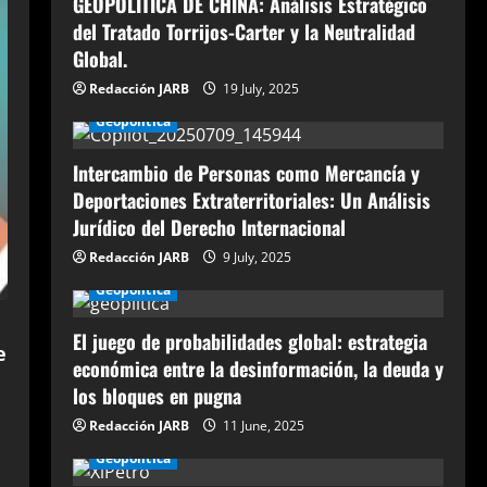
GEOPOLÍTICA DE CHINA: Análisis Estratégico
del Tratado Torrijos-Carter y la Neutralidad
Global.
Redacción JARB
19 July, 2025
Geopolítica
Intercambio de Personas como Mercancía y
Deportaciones Extraterritoriales: Un Análisis
Jurídico del Derecho Internacional
Redacción JARB
9 July, 2025
Geopolítica
El juego de probabilidades global: estrategia
e
económica entre la desinformación, la deuda y
los bloques en pugna
Redacción JARB
11 June, 2025
Geopolítica