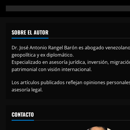
v
i
g
SOBRE EL AUTOR
a
Dr. José Antonio Rangel Barón es abogado venezolano
t
geopolítica y ex diplomático.
Especializado en asesoría jurídica, inversión, migraci
i
patrimonial con visión internacional.
o
Los artículos publicados reflejan opiniones personale
n
asesoría legal.
CONTACTO