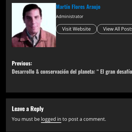
Martín Flores Araujo
Administrator
Visit Website
View All Post
P
Previous:
Desarrollo & conservación del planeta: “ El gran desafío
o
s
t
Leave a Reply
n
You must be
logged in
to post a comment.
a